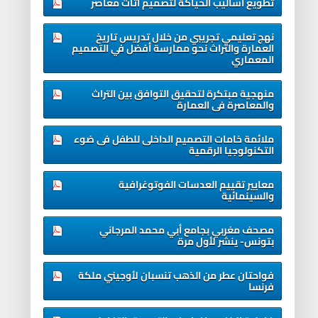
تطويع أساليب الحياكة لتصميم أثاث معاصر
نهج تعليمي تجريبي من خلال تدريس تاريخ
العمارة والتراث نحو ممارسة أفضل في التصميم
المعماري
منهجیة مبتکرة لتحقیق التوافق بین التراث
والمعاصرة فی العمارة
ملائمة خامات التصميم الداخلى للطفل فى ضوء
التكنولوجيا الرقمية
معايير تقييم العدسات الفوتوغرافية
والسينمائية
مصحف مغربي بجامع أبي محمد المرجاني
بتونس- ينشر لأول مرة
فواحتان عطر من الذهب تنسبان لأوجيني ملكة
فرنسا