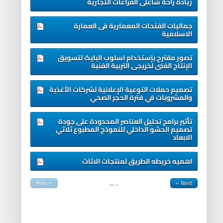
زيادة راحة شاغلى الفراغات التجارية
جماليات الفتحات المعمارية فى العمارة
الاسلامية
تصور مقترح بإستخدام اسلوب البایک لتسویق
الإنتاج الفنى لخریجى التربیة الفنیة
تصميم حملات التوعية الإعلانية لشركات الأغذية
والمشروبات في فترة الحجر الصحي
تأثير برامج تحليل العناصر المحدودة على جودة
تصميم الحشو الداخلي للنموذج المطبوع ثلاثي
الابعاد
اهميه خريطه الطريق لمنتجات الاثاث
« Prev
Next »
Page
1
of
2