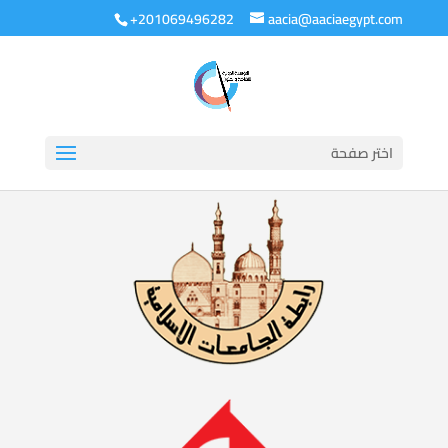
+201069496282
aacia@aaciaegypt.com
اختر صفحة