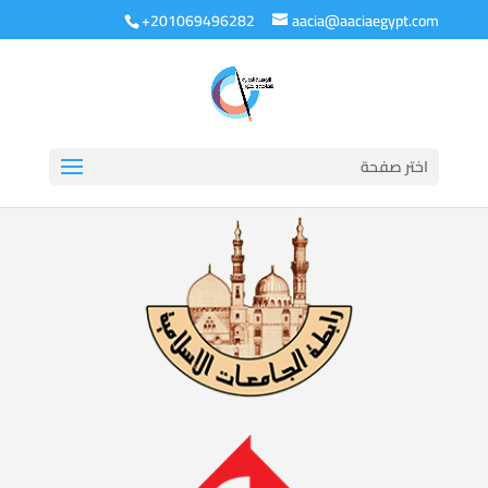
+201069496282
aacia@aaciaegypt.com
اختر صفحة