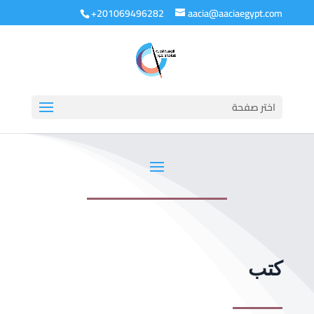
+201069496282
aacia@aaciaegypt.com
اختر صفحة
كتب