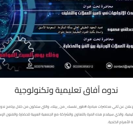
ندوه آفاق تعليمية وتكنولوجية
 مؤسسة APTEES الإعلان عن ثاني محاضرات مبادرة #طور_نفسك_من_بيتك، والتي ستكون من خلال برنامج ند
ية، والذي سيقدم هذه المرة بالتعاون والشراكة مع الجمعية العربية للحضارة والفنون الإس
 الأهرام الكندية.