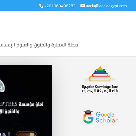
+201069496282
aacia@aaciaegypt.com
مجلة العمارة والفنون والعلوم الإنساني