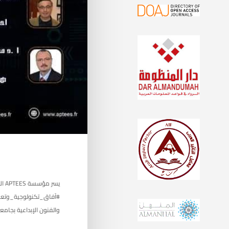
يسر
#آفاق_تكنولوجية_وتعليم
والفنون الإبداعية بجامعة