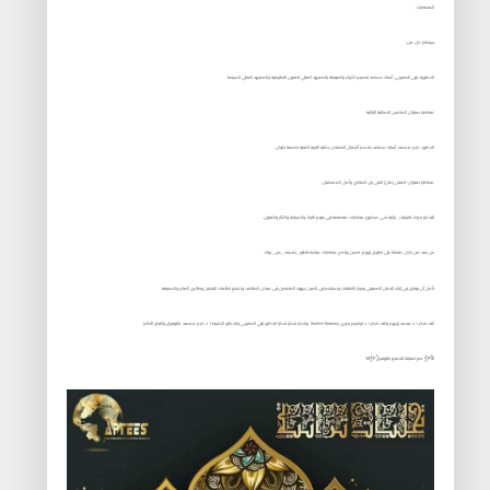
المحاضرات:
سيحاضر كل من:
الدكتورة: ليلى المغربي، أستاذ مساعد تصميم الأزياء والموضة بالمعهد العالي للفنون التطبيقية والمعهد العالي للسينما.
محاضرة بعنوان الملابس النسائية التراثية.
الدكتور: كرم مسعد، أستاذ مساعد بقسم أشغال المعادن بكلية التربية الفنية جامعة حلوان.
محاضرة بعنوان: {نقش زمان} الحلي بين الماضي وأمل المستقبل.
للتذكير ندوات #تجليات_تراثية هي مشروع محاضرات متخصصة في علوم التراث والسياحة والآثار والفنون.
عن بعد من خلال منصتنا على تطبيق زووم، ضمن برنامج محاضرات مبادرة #طور_نفسك_من_بيتك.
نأمل أن نوفق في إثراء الحقل المعرفي وحوار الثقافات ونساهم في تثمين جهود المختصين في ميدان المتاحف ونشبع تطلعات الباحثين وطالبي العلم والمعرفة.
الف شكر ا. د محمد زينهم والف شكر ا. د ابراهيم بدوي Ibrahim Badawy وشكرا شكرا شكرا الدكتور ليلي المغربي والدكتور النشيط ا. د كرم مسعد بالتوفيق والنجاح الدائم
ནྱཾ༩ྀ༄ مع تمنياتنا للجميع بالتوفيق ༄ནྱཾ༩ྀ