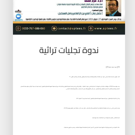
ندوة تجليات تراثية
ནྱཾ༩ྀ༄ ندوة تجليات تراثية ནྱཾ༩ྀ༄
الف مليون شكر لحضراتكم الي مزيد من النجاحات والتميز والتقدم والازدهار والرقي والجمال والفن الراقي 🌹
يسر مؤسسة APTEES، موافاة حضراتكم بشهادات المشاركة في ندوة: #تجليات_تراثية، والذي قدم هذه المرة بالتعاون والشراكة مع الجمعية العربية للحضارة والفنون الإسلامية، تجسيدًا لإلتزام مؤسستنا بالعمل
المثمر، وبتقديم أفضل الأعمال للباحثين والمختصين، من أجل التطوير والتحسين المستمر… والتميز والعطاء العلمي.
وكان بالشراكة والتعاون مع الجمعية العربية للحضارة والفنون الإسلامية، يوم 27 فبراير 2021.
يوم دراسي علمي عن بُعد بطريقة تفاعلية بين المحاضرين والمشاركين، متاح من خلال منصتنا على تطبيق زووم ZOOM.
ضم الملتقى الرابع مجموعة من المحاضرات يقدمها خبراء.
كانت الندوة من تقديم وإدارة الدكتورة لمياء الفارسي الأمين العام للمنظمة العربية للمتاحف، ومدير مشروع متحفيات.