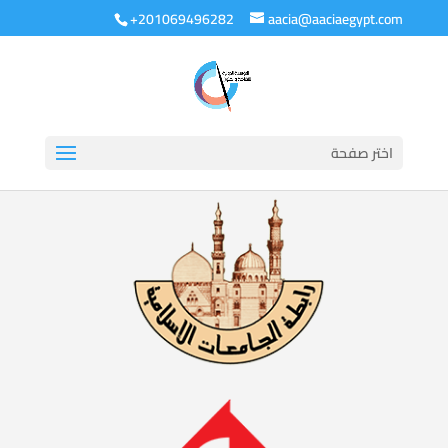
+201069496282
aacia@aaciaegypt.com
اختر صفحة