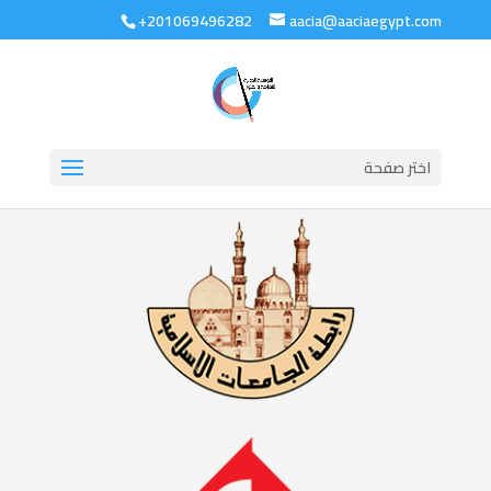
+201069496282
aacia@aaciaegypt.com
اختر صفحة