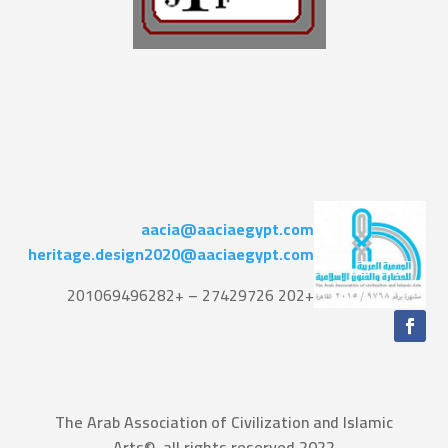
aacia@aaciaegypt.com
heritage.design2020@aaciaegypt.com
+202 27429726 – +201069496282
The Arab Association of Civilization and Islamic
Arts©, all rights reserved 2022