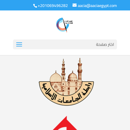
+201069496282
aacia@aaciaegypt.com
اختر صفحة