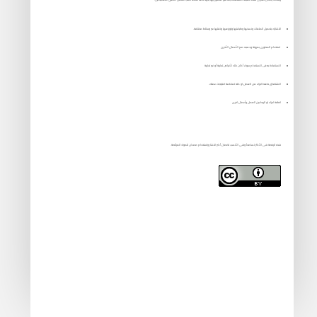
التشارك بتحميل الملفات ونسخها وطباعتها وتوزيعها ونقلها عبر وسائط مختلفة.
استخدام المحتوى بمرونة ودمجه مع الأعمال الأخرى
الاستفادة به فى الاستخدام سواء أكان ذلك لأغراض تجارية أو غير تجارية
الاشتقاق ضغط اجزاء من العمل او كله لملائمة احتياجات عملك.
اضافة اجزاء او الربط بين العمل وأعمال اخرى
هذه الرخصة هى الأكثر تسامحاً وهي الأنسب لضمان أكبر انتشار واستخدام ممكن للمواد المرخَّصة.