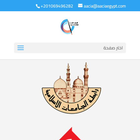
+201069496282
aacia@aaciaegypt.com
اختر صفحة