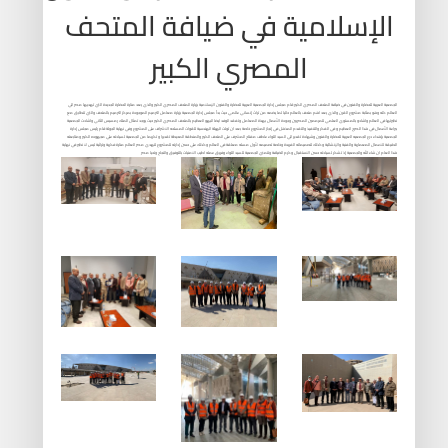
الإسلامية في ضيافة المتحف
المصري الكبير
الجمعية العربية للحضارة والفنون في ضيافة المتحف المصري الكبير قام مجلس إدارة الجمعية العربية للحضارة والفنون الإسلامية بزيارة المتحف المصري الكبير والذي يعد منارة الحضارة الجديدة التي تهديها مصر الي
العالم كله وهو بمثابة مشروع القرن والذي يعد اهم متحف بالعالم حاليا لما يضمه من تراث إنساني عالمي حيث بدأ مجلس إدارة الجمعية بزيارة معامل الترميم الموجودة بمركز الترميم بالمتحف والتي تتطابق مع
نظيرتها في العالم واشادو بالمستوي العلمي للمرممين المصريين وجودة الأعمال بهذة المعامل وتفقد الوفد ايضا البهو العظيم بالمتحف المصري الكبير حيث يوجد تمثال الملك رمسيس الثاني واشادت الجمعية
ببراعة الأعمال في هذا الصرح العظيم و في الفكر والتنفيذ والتقدم المذهل في إنجاز المشروع خاصة بعد ان تولت الهيئة الهندسية للقوات المسلحه الاشراف على المشروع وفي نهاية الجولة قام رئيس مجلس إدارة
الجمعية بإهداء درع الجمعيه العربية للحضارة والفنون وشهادة تقدير الي السيد اللواء عاطف مفتاح المشرف علي المتحف الكبير والمنطقة المحيطة تقديرا و تكريما من الجمعية لسيادته علي مجهوده الكبير ومتابعته
الدقيقة للاعمال المعمارية والفنية والإنشائية وكذلك لتصميماته الفريدة وخاصة تصميمه لأول مسله معلقة في العالم وكذلك علي حسن إدارته للمشروع لتهدي مصر العالم منارة فكرية وتراثية ليس لا نظير في نهاية
هذا العام ان شاء الله والجمعية إذ تشكر لسيادته حسن الاستقبال وكرم الضيافة وتتمني الجمعية للسيد اللواء وفريق عمله اطيب الامنيات بالتوفيق والنجاح وتحيا مصر