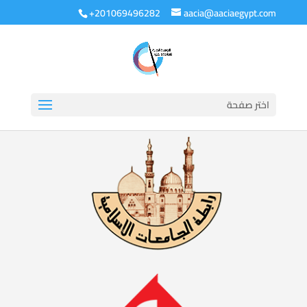
+201069496282
aacia@aaciaegypt.com
اختر صفحة