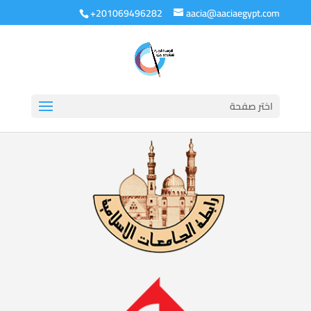
+201069496282
aacia@aaciaegypt.com
اختر صفحة