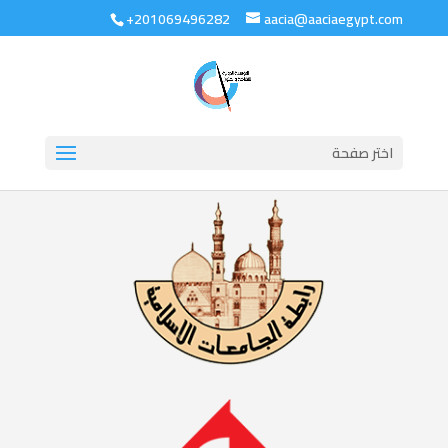
+201069496282
aacia@aaciaegypt.com
اختر صفحة