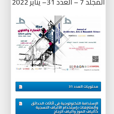
المجلد 7 – العدد 31– يناير 2022
محتويات العدد 31
الإستدامة التكنولوجية فى آثاثات الحدائق
والمتنزهات بإستخدام الألياف النسجية
كألياف الموز وألياف الزجاج