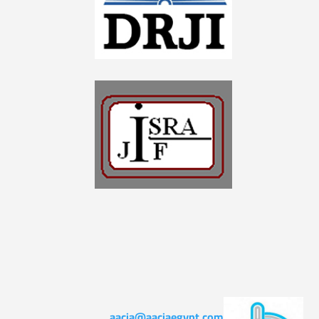
aacia@aaciaegypt.com