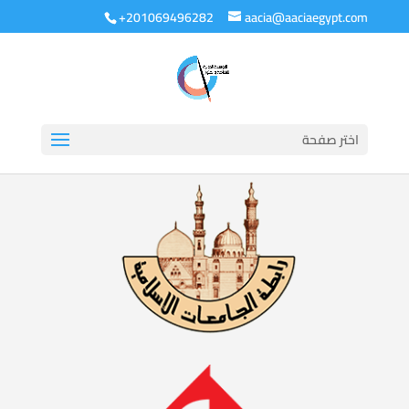
+201069496282
aacia@aaciaegypt.com
اختر صفحة