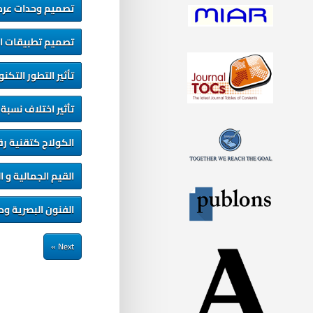
تصميم وحدات عرض 
تصميم تطبيقات الو
تأثير التطور التك
تأثير اختلاف نسبة
الكولاج كتقنية ر
القيم الجمالية و 
الفنون البصرية ود
Next »