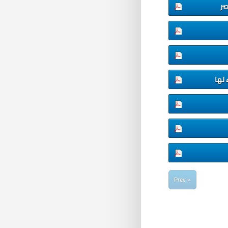
صر
لها
« Prev