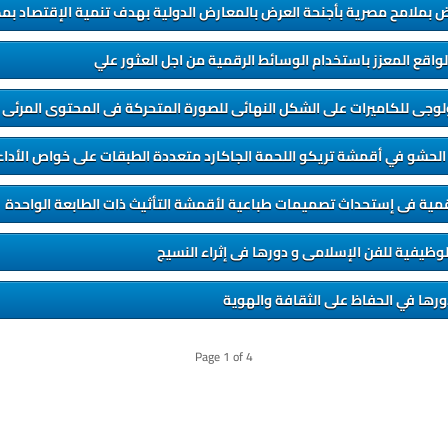
بملامح مصرية بأجنحة العرض بالمعارض الدولية بهدف تنمية الإقتصاد بم
اقع المعزز باستخدام الوسائط الرقمية من اجل العثور علي
نولوجى للكاميرات على الشكل النهائى للصورة المتحركة فى المحتوى المرئى
 الحشو في أقمشة تريكو اللحمة الجاكارد متعددة الطبقات على خواص الأداء 
قمية فى إستحداث تصميمات طباعية لأقمشة التأثيث ذات الطابعة الواحدة
الوظيفية للفن الإسلامى و دورها فى إثراء النسيج
ورها في الحفاظ على الثقافة والهوية
Page
1
of
4