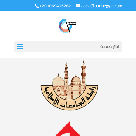
+201069496282
aacia@aaciaegypt.com
اختر صفحة