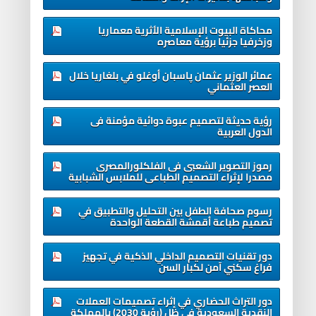
محاكاة البيوت الإسلامية الأثرية معماريا
وزخرفيا جزئيا برؤية معاصره
عمائر الوزير عثمان پاسبان أوغلو في بلغاريا خلال
العصر العثماني
رؤية حديثة لتصميم عبوة دوائية مؤمنة فى
الدول العربية
رموز التصوير الشعبى فى الفلكلورالمصرى
مصدرا لإثراء التصميم الطباعى للملابس الشبابية
رسوم صحافة الطفل بين التحليل والتطبيق في
تصميم طباعة أقمشة القطعة الواحدة
دور تقنيات التصميم الداخلي الذكية في تجهيز
فراغ سكني آمن لكبار السن
دور التراث الحضاري في إثراء تصميمات العملات
النقدية السعودية في ظل (رؤية 2030) بالمملكة