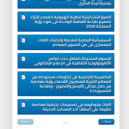
بمدينة لبدة الكبرى
الصيغ التشكيلية لنظرية الهيولية كمصدر لإثراء
تصميم طباعة القطعة الواحدة فى ضوء رؤية
المملكة 2030
السيميائية البصرية للمدينة وتجليات التراث
المعمارى فى فن التصوير المعاصر
الرسوم المتحركة كعامل جذب لبرامج
الأنثروبولوجيا الثقافية في الإعلام الإلكتروني
التكعيبية التركيبية فى تكوينات مستوحاه من
المعالم الاثرية للمصريين القدماء رؤية معاصرة
من خلال مجالى (الرسم والتصوير - وطباعة
المنسوجات)
التراث وتوظيفه في تصميمات زخرفية معاصرة
تطبيقا على أسقف أحد المساجد الحديثة
« Prev
Next »
Page
1
of
2