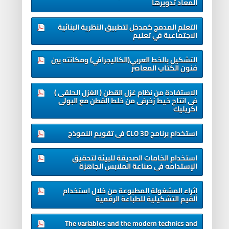
المعاد تدويرها
التعلم المدمج كمدخل لتطبيق النظرية البنائية
الاجتماعية في تعليم
التشكيل بالخط العربي(الكاليجرافي) ومكانته بين
فنون الكتاب المعاصر
الاستفادة من نظام غزل القطن ( الغزل الحلقى )
فى انتاج خيط زخرفى من خلط القطن مع البولى
اكريليك
استخدام برنامج CLO 3D فى تقويم النموذج
استخدام الخامات الصديقة للبيئة لتحقيق
الإستدامه فى صناعة الملابس الجاهزة
إثراء المشغولة المطبوعة من خلال استخدام
القيم التشكيلية للطباعة الرقمية
The variables and the modern technics and