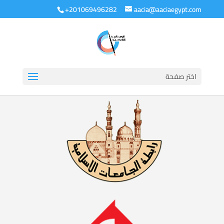
+201069496282
aacia@aaciaegypt.com
اختر صفحة