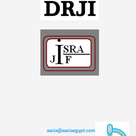
aacia@aaciaegypt.com