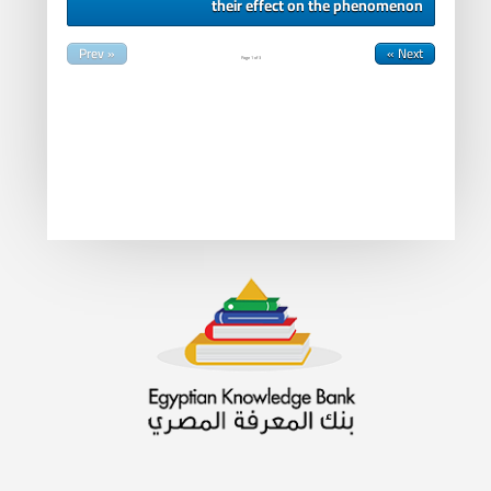
their effect on the phenomenon
« Prev
Next »
Page
1
of
3