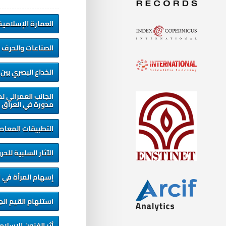
العمارة الإسلامية
الصناعات والحرف ا
الخداع البصري بين 
الجانب العمراني ل
مدورة في العراق ب
التطبيقات المعاص
الآثار السلبية للح
إسهام المرأة في ا
استلهام القيم الج
أثر الفنون الإسلا