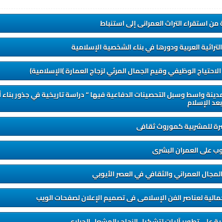
 من استقراء التراث العمرانى إلى استنباط
لتراثية العربية ودورها في بناء الشخصية الإسلامية
الاحتياج الوظيفي وقيم الجمال المرئي لزجاج العمارة )الإسلامية)
مدينة واسط وسبل التحصينات الدفاعية فيها “ دراسة تاريخية في جذور بناء 
عد الإسلام
رة للمشربية كموروث ثقافى
روب على العمران البشرى
لمجال العمراني والثقافي في العصر الأيوبي
مالية لعناصر الفن الإسلامى فى تصميم الإعلان لصفحات الويب
مية على تطوير آليات لتشكيل الزجاج بالمشعل الحراري