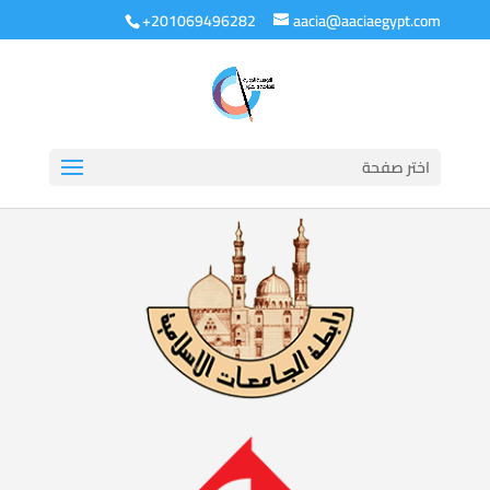
+201069496282
aacia@aaciaegypt.com
اختر صفحة