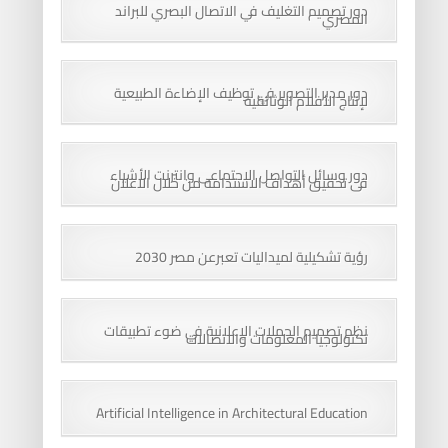
دور تصميم التغليف في الاتصال البصري للبراند
المصري
دور مدير التصوير في توظيف الإضاءة الطبيعية
لإنتاج الأفلام الوثائقية
دور وسائل التواصل الاجتماعى وانترنت الأشياء
فى تحقيق أهداف الاستدامه من خلال الاعلان
رؤية تشكيلية لميداليات تعبرعن مصر 2030
نظم تصميم الحملات الإعلانية في ضوء تطبيقات
تكنولوجيا المعلومات والاتصالات
Artificial Intelligence in Architectural Education