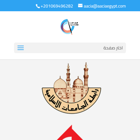
+201069496282
aacia@aaciaegypt.com
اختر صفحة