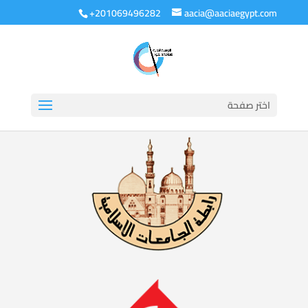
+201069496282
aacia@aaciaegypt.com
اختر صفحة